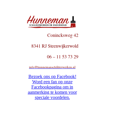
Conincksweg 42
8341 RJ Steenwijkerwold
06 – 11 53 73 29
info@hunnemanschilderwerken.nl
Bezoek ons op Facebook!
Word een fan op onze
Facebookpagina om in
aanmerking te komen voor
speciale voordelen.